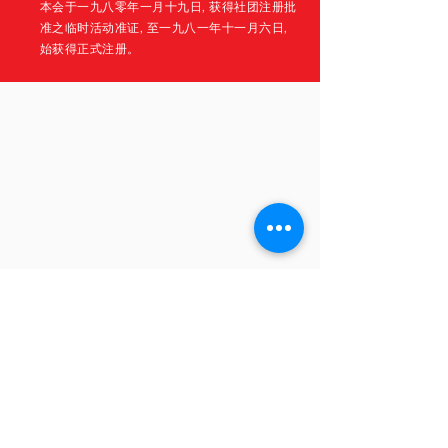
本会于一九八零年一月十九日, 获得社团注册批
准之临时活动准证, 至一九八一年十一月六日,
始获得正式注册。
REACH OUT TO
FMCCAM