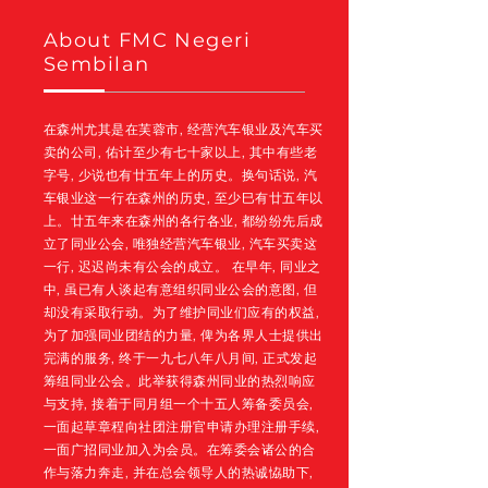
About FMC Negeri
Sembilan
在森州尤其是在芙蓉市, 经营汽车银业及汽车买
卖的公司, 佑计至少有七十家以上, 其中有些老
字号, 少说也有廿五年上的历史。换句话说, 汽
车银业这一行在森州的历史, 至少巳有廿五年以
上。廿五年来在森州的各行各业, 都纷纷先后成
立了同业公会, 唯独经营汽车银业, 汽车买卖这
一行, 迟迟尚未有公会的成立。 在早年, 同业之
中, 虽已有人谈起有意组织同业公会的意图, 但
却没有采取行动。为了维护同业们应有的权益,
为了加强同业团结的力量, 俾为各界人士提供出
完满的服务, 终于一九七八年八月间, 正式发起
筹组同业公会。此举获得森州同业的热烈响应
与支持, 接着于同月组一个十五人筹备委员会,
一面起草章程向社团注册官申请办理注册手续,
一面广招同业加入为会员。在筹委会诸公的合
作与落力奔走, 并在总会领导人的热诚恊助下,