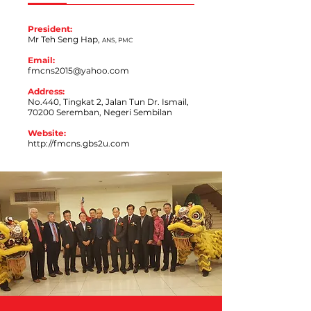
President:
Mr Teh Seng Hap,
ANS, PMC
Email:
fmcns2015@yahoo.com
Address:
No.440, Tingkat 2, Jalan Tun Dr. Ismail,
70200 Seremban, Negeri Sembilan
Website:
http://fmcns.gbs2u.com