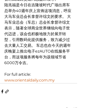
陆兆福是今日在吉隆坡时代广场出席车
总举办40週年庆上宣佈这项消息，呼应
大马车业总会长拿督许综文的要求。 大
马车业总会（车总）总会长拿督许综文
表示，隨著全球商业世界继续向电子世
代迈进，该会也积极地致力於展开转
型，引用数码化提供服务，致力减少过
去大量人工交易。 车总也在今天的週年
庆晚宴上推出电子ezAUTO在线服务平
台，而这项服务將每年为该领域节省
6000万令吉。
For full article:
www.orientaldaily.com.my